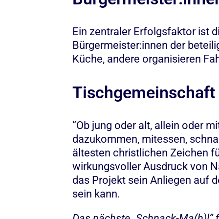
Ein zentraler Erfolgsfaktor is
Bürgermeister:innen der beteili
Küche, andere organisieren Fah
Tischgemeinschaft a
“Ob jung oder alt, allein oder m
dazukommen, mitessen, schnack
ältesten christlichen Zeichen 
wirkungsvoller Ausdruck von 
das Projekt sein Anliegen auf 
sein kann.
Das nächste „Schnack-Ma(h)l“ 