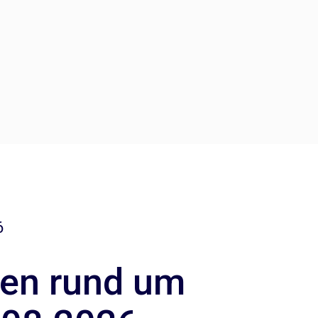
6
hen rund um