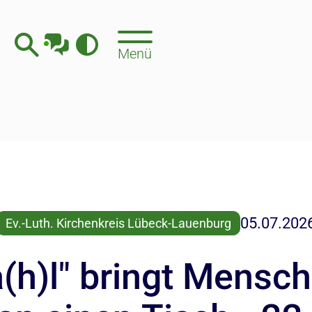
Menü
05.07.202
Ev.-Luth. Kirchenkreis Lübeck-Lauenburg
(h)l" bringt Mensc