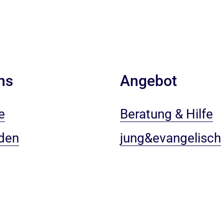
ns
Angebot
e
Beratung & Hilfe
den
jung&evangelisch