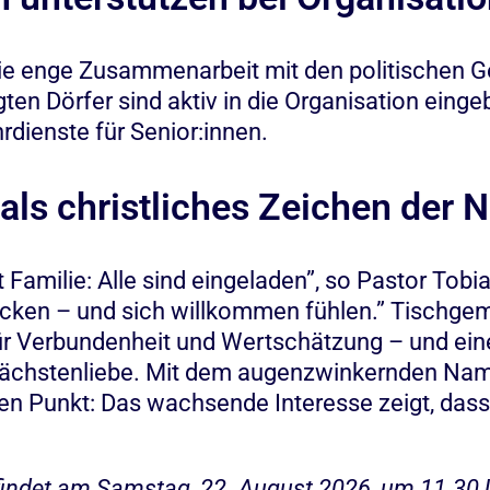
t die enge Zusammenarbeit mit den politischen 
gten Dörfer sind aktiv in die Organisation ein
rdienste für Senior:innen.
ls christliches Zeichen der 
it Familie: Alle sind eingeladen”, so Pastor Tobi
en – und sich willkommen fühlen.” Tischgeme
für Verbundenheit und Wertschätzung – und eine
Nächstenliebe. Mit dem augenzwinkernden Nam
den Punkt: Das wachsende Interesse zeigt, dass
findet am Samstag, 22. August 2026, um 11.30